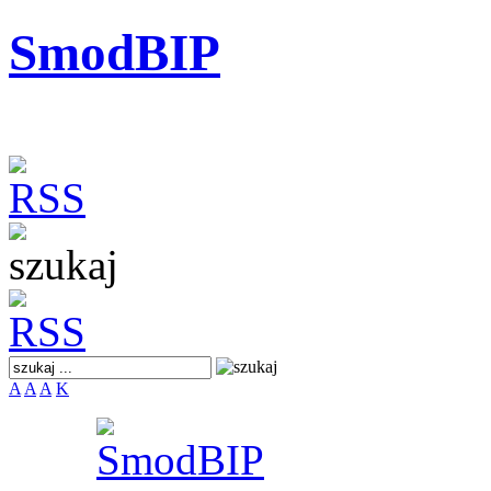
SmodBIP
A
A
A
K