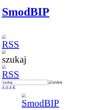
SmodBIP
A
A
A
K