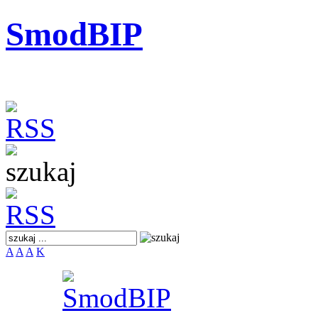
SmodBIP
A
A
A
K