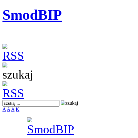
SmodBIP
A
A
A
K