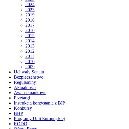
2024
2025
2019
2018
2017
2016
2015
2014
2013
2012
2011
2010
2009
Uchwały Senatu
Bezpieczeństwo
Regulaminy
Aktualności
Awanse naukowe
Przetargi
Instrukcja korzystania z BIP
Konkursy
BHP
Programy Unii Europejskiej
RODO
Oferty Pracy