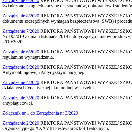
Zarządzenie 9/2020
REKTORA PAŃSTWOWEJ WYŻSZEJ SZKOŁY FILMO
świadczone usługi edukacyjne dla studentów, doktorantów i stude
Zarządzenie 8/2020
REKTORA PAŃSTWOWEJ WYŻSZEJ SZKOŁY FILMO
dokumentu szczególnych wymagań bezpieczeństwa (SWB) i procedur
Zarządzenie 7/2020
REKTORA PAŃSTWOWEJ WYŻSZEJ SZKOŁY FILMO
Nr 19/2019 z dnia 5 listopada 2019 r. dotyczącego limitów produk
2019/2020.
Zarządzenie 6/2020
REKTORA PAŃSTWOWEJ WYŻSZEJ SZKOŁY FILMO
regulaminu wynagradzania.
Zarządzenie 5/2020
REKTORA PAŃSTWOWEJ WYŻSZEJ SZKOŁY FILMO
Antymobbingowej i Antydyskryminacyjnej.
Zarządzenie 4/2020
REKTORA PAŃSTWOWEJ WYŻSZEJ SZKOŁY FILMO
działalności dydaktycznej i kulturalnej w Uczelni.
Zarządzenie 3/2020
REKTORA PAŃSTWOWEJ WYŻSZEJ SZKOŁY FILMO
antyplagiatowej.
Załącznik nr 1 do Zarządzenia nr 3/2020
Zarządzenie 2/2020
REKTORA PAŃSTWOWEJ WYŻSZEJ SZKOŁY FILMO
Organizacyjnego XXXVIII Festiwalu Szkół Teatralnych.