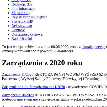
Redakcja BIP
Inne informacje
Mapa strony
Rejestr stron usuniętych
Statystyki BIP
Rejestr zmian
Kontrole
Dostępność cyfrowa
Rada Uczelni
To jest wersja archiwalna z dnia 08.06.2020, zobacz
aktualną wersję
t
Zmiany wprowadzono z powodu:
Aktualizacja
Zarządzenia z 2020 roku
Zarządzenie 11/2020
REKTORA PAŃSTWOWEJ WYŻSZEJ SZKOŁY FILM
Państwowej Wyższej Szkoły Filmowej, Telewizyjnej i Teatralnej im.
Załącznik nr 1 do Zarządzenia nr 11/2020
- oświadczenie COVID-19
Zarządzenie 10/2020
REKTORA PAŃSTWOWEJ WYŻSZEJ SZKOŁY FILM
postępowanie związane z przyjęcie na studia w roku akademickim 2