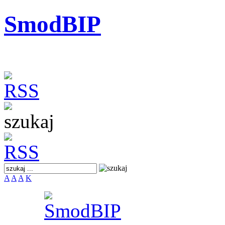
SmodBIP
A
A
A
K