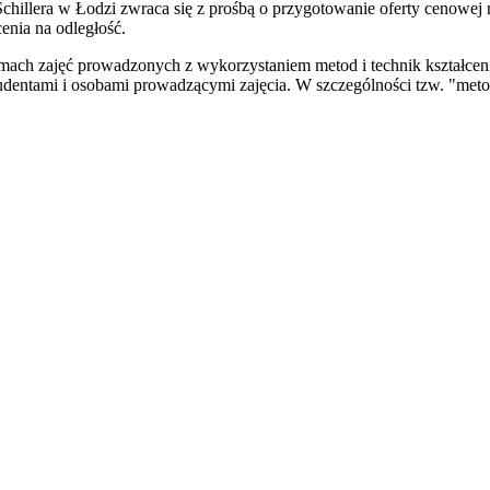
chillera w Łodzi zwraca się z prośbą o przygotowanie oferty cenowe
nia na odległość.
mach zajęć prowadzonych z wykorzystaniem metod i technik kształceni
udentami i osobami prowadzącymi zajęcia. W szczególności tzw. "metod