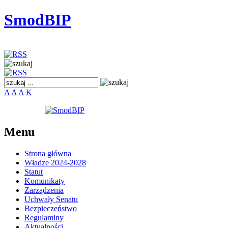
SmodBIP
A
A
A
K
Menu
Strona główna
Władze 2024-2028
Statut
Komunikaty
Zarządzenia
Uchwały Senatu
Bezpieczeństwo
Regulaminy
Aktualności