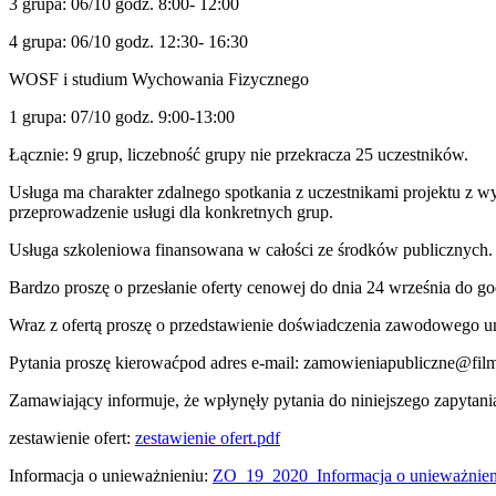
3 grupa: 06/10 godz. 8:00- 12:00
4 grupa: 06/10 godz. 12:30- 16:30
WOSF i studium Wychowania Fizycznego
1 grupa: 07/10 godz. 9:00-13:00
Łącznie: 9 grup, liczebność grupy nie przekracza 25 uczestników.
Usługa ma charakter zdalnego spotkania z uczestnikami projektu z 
przeprowadzenie usługi dla konkretnych grup.
Usługa szkoleniowa finansowana w całości ze środków publicznych. U
Bardzo proszę o przesłanie oferty cenowej do dnia 24 września do g
Wraz z ofertą proszę o przedstawienie doświadczenia zawodowego u
Pytania proszę kierowaćpod adres e-mail: zamowieniapubliczne@film
Zamawiający informuje, że wpłynęły pytania do niniejszego zapytani
zestawienie ofert:
zestawienie ofert.pdf
Informacja o unieważnieniu:
ZO_19_2020_Informacja o unieważnien