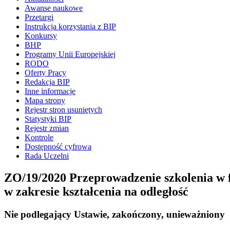
Awanse naukowe
Przetargi
Instrukcja korzystania z BIP
Konkursy
BHP
Programy Unii Europejskiej
RODO
Oferty Pracy
Redakcja BIP
Inne informacje
Mapa strony
Rejestr stron usuniętych
Statystyki BIP
Rejestr zmian
Kontrole
Dostępność cyfrowa
Rada Uczelni
ZO/19/2020 Przeprowadzenie szkolenia w
w zakresie kształcenia na odległość
Nie podlegający Ustawie, zakończony, unieważniony