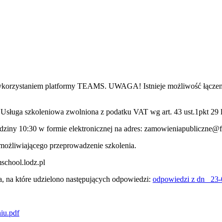
wykorzystaniem platformy TEAMS. UWAGA! Istnieje możliwość łączenia
sługa szkoleniowa zwolniona z podatku VAT wg art. 43 ust.1pkt 29 li
odziny 10:30 w formie elektronicznej na adres: zamowieniapubliczne@f
możliwiającego przeprowadzenie szkolenia.
school.lodz.pl
a, na które udzielono następujących odpowiedzi:
odpowiedzi z dn_ 23-
iu.pdf