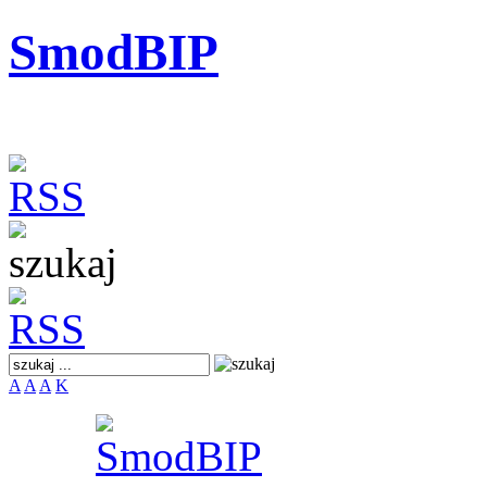
SmodBIP
A
A
A
K