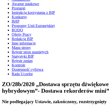
Awanse naukowe
Przetargi
Instrukcja korzystania z BIP
Konkursy
BHP
Programy Unii Europejskiej
RODO
Oferty Pracy
Redakcja BIP
Inne informacje
Mapa strony
Rejestr stron usuniętych
Statystyki BIP
Rejestr zmian
Kontrole
Dostępność cyfrowa
Rada Uczelni
ZO/28b/2020 „Dostawa sprzętu dźwiękowego
hybrydowym”- Dostawa rekorderów mini
Nie podlegający Ustawie, zakończony, rozstrzygnięty