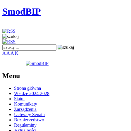
SmodBIP
A
A
A
K
Menu
Strona główna
Władze 2024-2028
Statut
Komunikaty
Zarządzenia
Uchwały Senatu
Bezpieczeństwo
Regulaminy
Aktualności