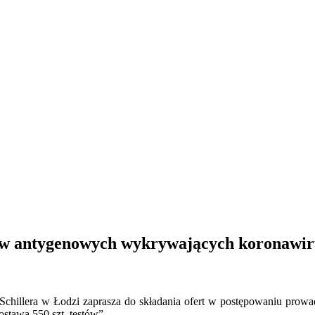
antygenowych wykrywających koronawirusa
 Schillera w Łodzi zaprasza do składania ofert w postępowaniu pro
tawa 550 szt. testów”.