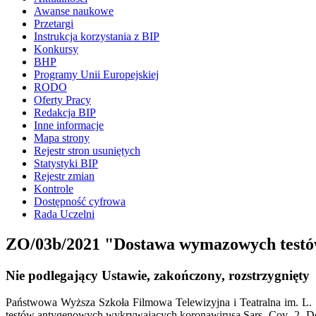
Awanse naukowe
Przetargi
Instrukcja korzystania z BIP
Konkursy
BHP
Programy Unii Europejskiej
RODO
Oferty Pracy
Redakcja BIP
Inne informacje
Mapa strony
Rejestr stron usuniętych
Statystyki BIP
Rejestr zmian
Kontrole
Dostępność cyfrowa
Rada Uczelni
ZO/03b/2021 "Dostawa wymazowych testów 
Nie podlegający Ustawie, zakończony, rozstrzygnięty
Państwowa Wyższa Szkoła Filmowa Telewizyjna i Teatralna im. L.
testów antygenowych wykrywających koronawirusa Sars- Cov- 2- Dos