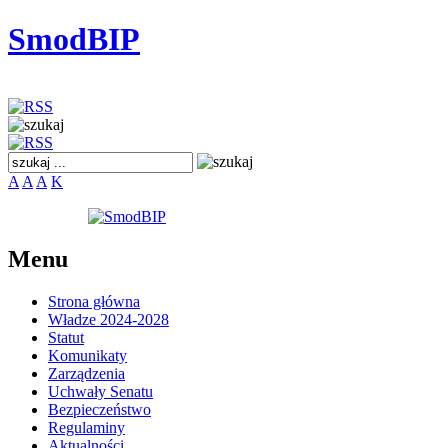
SmodBIP
A
A
A
K
Menu
Strona główna
Władze 2024-2028
Statut
Komunikaty
Zarządzenia
Uchwały Senatu
Bezpieczeństwo
Regulaminy
Aktualności