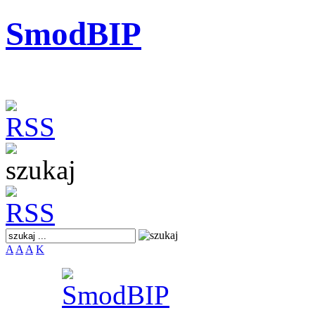
SmodBIP
A
A
A
K