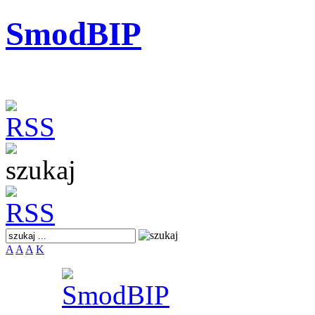
SmodBIP
A
A
A
K