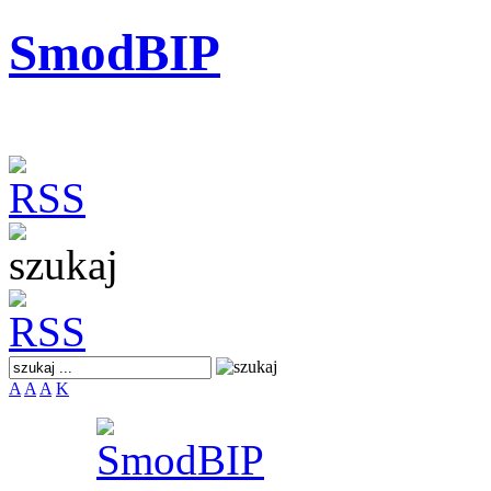
SmodBIP
A
A
A
K