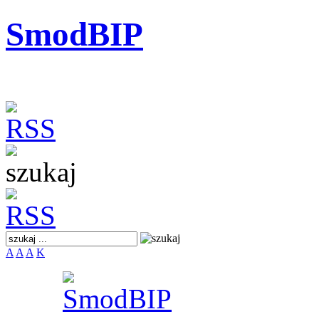
SmodBIP
A
A
A
K