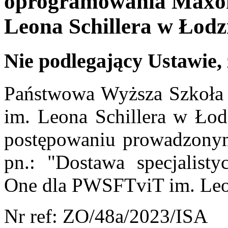
oprogramowania Maxo
Leona Schillera w Łodz
Nie podlegający Ustawie,
Państwowa Wyższa Szkoła F
im. Leona Schillera w Łodz
postępowaniu prowadzonym
pn.: "Dostawa specjalis
One dla PWSFTviT im. Leon
Nr ref: ZO/48a/2023/ISA