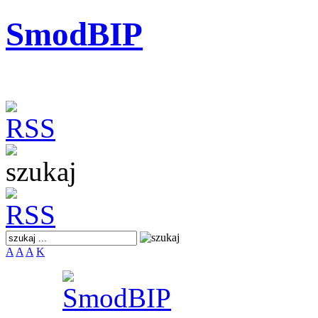
SmodBIP
A
A
A
K