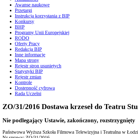
Awanse naukowe
Przetargi
Instrukcja korzystania z BIP
Konkursy
BHP
Programy Unii Europejskiej
RODO
Oferty Pracy
Redakcja BIP
Inne informacje
Mapa strony
Rejestr stron usuniętych
Statystyki BIP
Rejestr zmian
Kontrole
Dostępność cyfrowa
Rada Uczelni
ZO/31/2016 Dostawa krzeseł do Teatru S
Nie podlegający Ustawie, zakończony, rozstrzygnięty
Państwowa Wyższa Szkoła Filmowa Telewizyjna i Teatralna w Łodzi 
Nr sprawy: ZO/31/2016