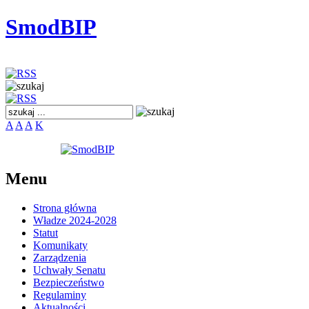
SmodBIP
A
A
A
K
Menu
Strona główna
Władze 2024-2028
Statut
Komunikaty
Zarządzenia
Uchwały Senatu
Bezpieczeństwo
Regulaminy
Aktualności