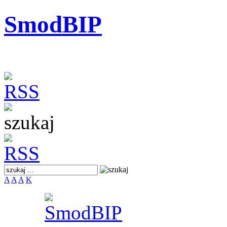
SmodBIP
A
A
A
K