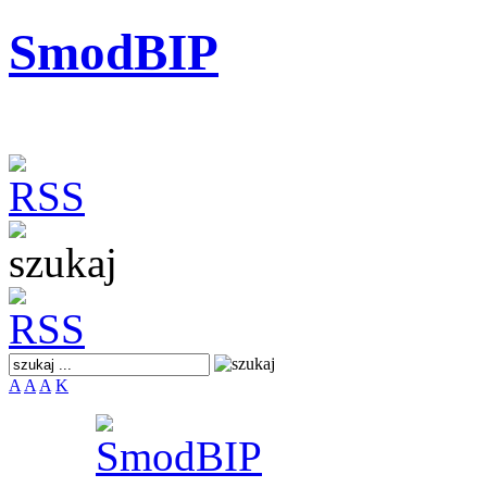
SmodBIP
A
A
A
K