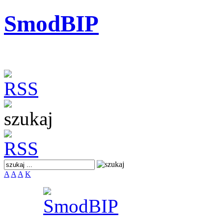
SmodBIP
A
A
A
K