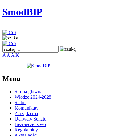
SmodBIP
A
A
A
K
Menu
Strona główna
Władze 2024-2028
Statut
Komunikaty
Zarządzenia
Uchwały Senatu
Bezpieczeństwo
Regulaminy
Aktualności