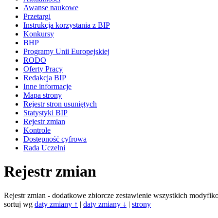
Awanse naukowe
Przetargi
Instrukcja korzystania z BIP
Konkursy
BHP
Programy Unii Europejskiej
RODO
Oferty Pracy
Redakcja BIP
Inne informacje
Mapa strony
Rejestr stron usuniętych
Statystyki BIP
Rejestr zmian
Kontrole
Dostępność cyfrowa
Rada Uczelni
Rejestr zmian
Rejestr zmian - dodatkowe zbiorcze zestawienie wszystkich modyf
sortuj wg
daty zmiany ↑
|
daty zmiany ↓
|
strony