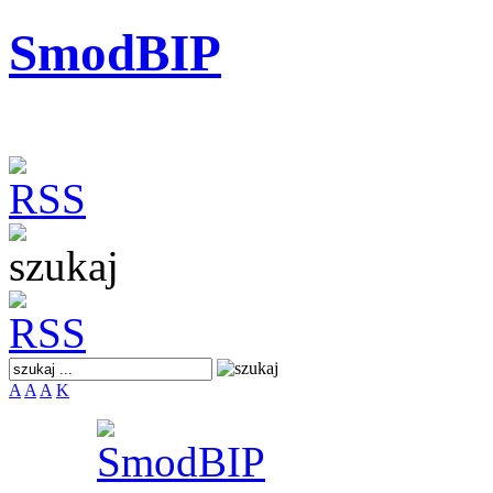
SmodBIP
A
A
A
K