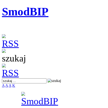
SmodBIP
A
A
A
K