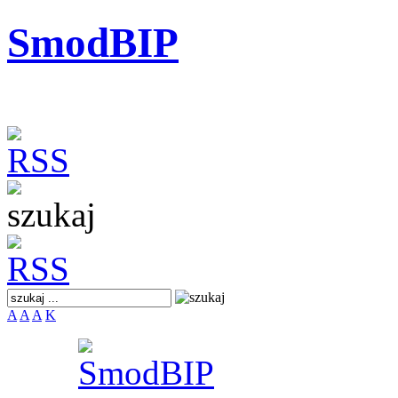
SmodBIP
A
A
A
K