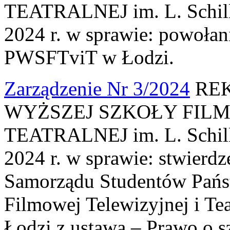
TEATRALNEJ im. L. Schille
2024 r. w sprawie: powoła
PWSFTviT w Łodzi.
Zarządzenie Nr 3/2024
REK
WYŻSZEJ SZKOŁY FILM
TEATRALNEJ im. L. Schille
2024 r. w sprawie: stwierd
Samorządu Studentów Pańs
Filmowej Telewizyjnej i Tea
Łodzi z ustawą – Prawo o s