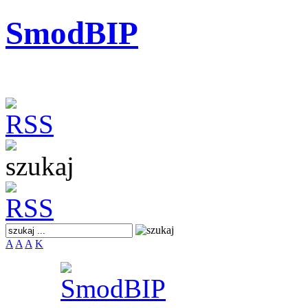
SmodBIP
A
A
A
K