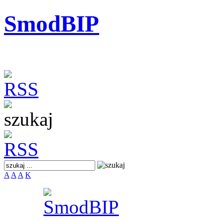
SmodBIP
A
A
A
K