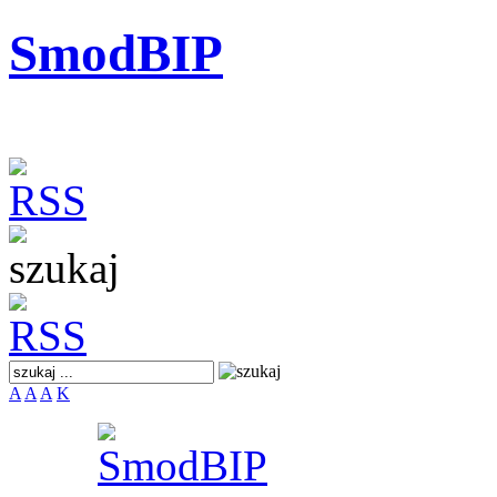
SmodBIP
A
A
A
K