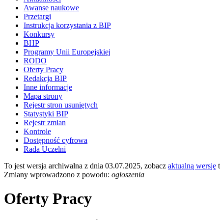
Awanse naukowe
Przetargi
Instrukcja korzystania z BIP
Konkursy
BHP
Programy Unii Europejskiej
RODO
Oferty Pracy
Redakcja BIP
Inne informacje
Mapa strony
Rejestr stron usuniętych
Statystyki BIP
Rejestr zmian
Kontrole
Dostępność cyfrowa
Rada Uczelni
To jest wersja archiwalna z dnia 03.07.2025, zobacz
aktualną wersję
t
Zmiany wprowadzono z powodu:
ogloszenia
Oferty Pracy