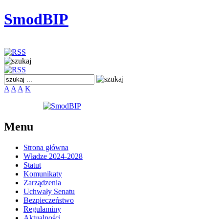
SmodBIP
A
A
A
K
Menu
Strona główna
Władze 2024-2028
Statut
Komunikaty
Zarządzenia
Uchwały Senatu
Bezpieczeństwo
Regulaminy
Aktualności