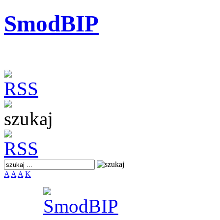
SmodBIP
A
A
A
K