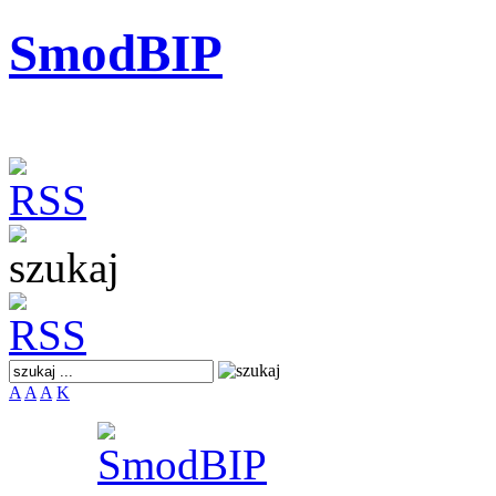
SmodBIP
A
A
A
K