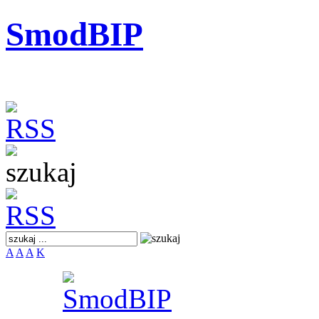
SmodBIP
A
A
A
K