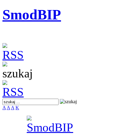
SmodBIP
A
A
A
K