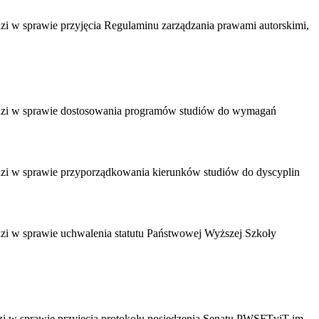
dzi w sprawie przyjęcia Regulaminu zarządzania prawami autorskimi,
 Łodzi w sprawie dostosowania programów studiów do wymagań
odzi w sprawie przyporządkowania kierunków studiów do dyscyplin
odzi w sprawie uchwalenia statutu Państwowej Wyższej Szkoły
dzi w sprawie przyjęcia protokołu posiedzenia Senatu PWSFTviT im.