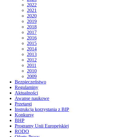
2022
2021
2020
2019
2018
2017
2016
2015
2014
2013
2012
2011
2010
2009
Bezpieczeństwo
Regulaminy
Aktualności
Awanse naukowe
Przetargi
Instrukcja korzystania z BIP
Konkursy
BHP
Programy Unii Europejskiej
RODO
Oferty Pracy