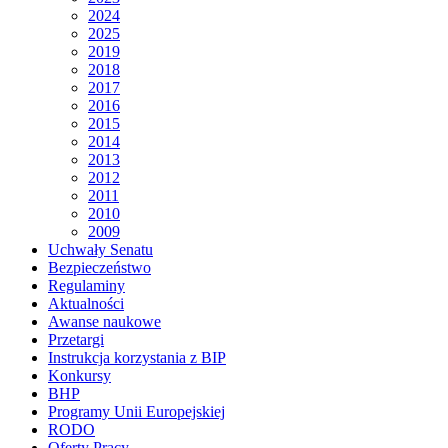
2024
2025
2019
2018
2017
2016
2015
2014
2013
2012
2011
2010
2009
Uchwały Senatu
Bezpieczeństwo
Regulaminy
Aktualności
Awanse naukowe
Przetargi
Instrukcja korzystania z BIP
Konkursy
BHP
Programy Unii Europejskiej
RODO
Oferty Pracy