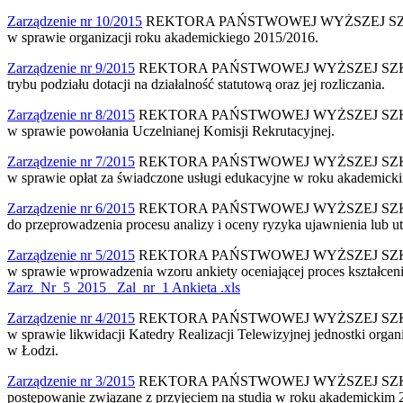
Zarządzenie nr 10/2015
REKTORA PAŃSTWOWEJ WYŻSZEJ SZKOŁY F
w sprawie organizacji roku akademickiego 2015/2016.
Zarządzenie nr 9/2015
REKTORA PAŃSTWOWEJ WYŻSZEJ SZKOŁY FIL
trybu podziału dotacji na działalność statutową oraz jej rozliczania.
Zarządzenie nr 8/2015
REKTORA PAŃSTWOWEJ WYŻSZEJ SZKOŁY FI
w sprawie powołania Uczelnianej Komisji Rekrutacyjnej.
Zarządzenie nr 7/2015
REKTORA PAŃSTWOWEJ WYŻSZEJ SZKOŁY FI
w sprawie opłat za świadczone usługi edukacyjne w roku akademick
Zarządzenie nr 6/2015
REKTORA PAŃSTWOWEJ WYŻSZEJ SZKOŁU FIL
do przeprowadzenia procesu analizy i oceny ryzyka ujawnienia lu
Zarządzenie nr 5/2015
REKTORA PAŃSTWOWEJ WYŻSZEJ SZKOŁY FI
w sprawie wprowadzenia wzoru ankiety oceniającej proces kształce
Zarz_Nr_5_2015_ Zal_nr_1 Ankieta .xls
Zarządzenie nr 4/2015
REKTORA PAŃSTWOWEJ WYŻSZEJ SZKOŁY FI
w sprawie likwidacji Katedry Realizacji Telewizyjnej jednostki orga
w Łodzi.
Zarządzenie nr 3/2015
REKTORA PAŃSTWOWEJ WYŻSZEJ SZKOŁY FIL
postępowanie związane z przyjęciem na studia w roku akademickim 