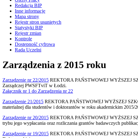
Redakcja BIP
Inne informacje
Mapa strony
Rejestr stron usuniętych
Statystyki BIP
Rejestr zmian
Kontrole
Dostępność cyfrowa
Rada Uczelni
Zarządzenia z 2015 roku
Zarządzenie nr 22/2015
REKTORA PAŃSTWOWEJ WYŻSZEJ SZKOŁY F
Zarządczej PWSFTviT w Łodzi.
Załącznik nr 1 do Zarządzenia nr 22
Zarządzenie 21/2015
REKTORA PAŃSTWOWEJ WYŻSZEJ SZKOŁY FILM
materialnej dla studentów i doktorantów w roku akademickim 2015/2
Zarządzenie nr 20/2015
REKTORA PAŃSTWOWEJ WYŻSZEJ SZKOŁY FI
trybu jego wypłacania oraz rozliczania grantów badawczych publ
Zarządzenie nr 19/2015
REKTORA PAŃSTWOWEJ WYŻSZEJ SZKOŁY F