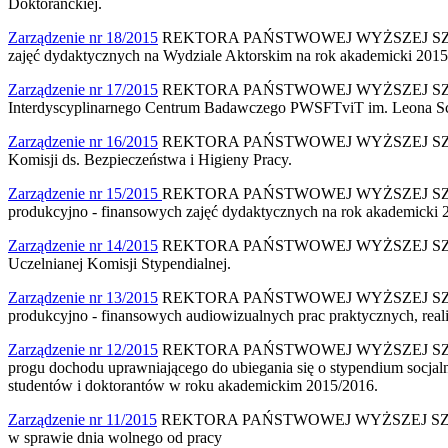
Doktoranckiej.
Zarządzenie nr 18/2015
REKTORA PAŃSTWOWEJ WYŻSZEJ SZKOŁY F
zajęć dydaktycznych na Wydziale Aktorskim na rok akademicki 2015
Zarządzenie nr 17/2015
REKTORA PAŃSTWOWEJ WYŻSZEJ SZKOŁY FI
Interdyscyplinarnego Centrum Badawczego PWSFTviT im. Leona Sch
Zarządzenie nr 16/2015
REKTORA PAŃSTWOWEJ WYŻSZEJ SZKOŁY FI
Komisji ds. Bezpieczeństwa i Higieny Pracy.
Zarządzenie nr 15/2015
REKTORA PAŃSTWOWEJ WYŻSZEJ SZKOŁY FI
produkcyjno - finansowych zajęć dydaktycznych na rok akademicki 
Zarządzenie nr 14/2015
REKTORA PAŃSTWOWEJ WYŻSZEJ SZKOŁY FI
Uczelnianej Komisji Stypendialnej.
Zarządzenie nr 13/2015
REKTORA PAŃSTWOWEJ WYŻSZEJ SZKOŁY FI
produkcyjno - finansowych audiowizualnych prac praktycznych, rea
Zarządzenie nr 12/2015
REKTORA PAŃSTWOWEJ WYŻSZEJ SZKOŁY FIL
progu dochodu uprawniającego do ubiegania się o stypendium socjalne
studentów i doktorantów w roku akademickim 2015/2016.
Zarządzenie nr 11/2015
REKTORA PAŃSTWOWEJ WYŻSZEJ SZKOŁY F
w sprawie dnia wolnego od pracy