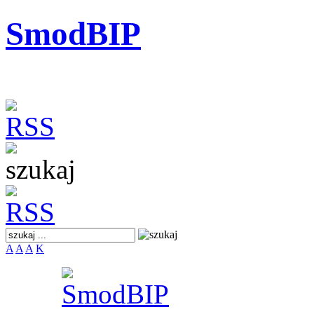
SmodBIP
A
A
A
K