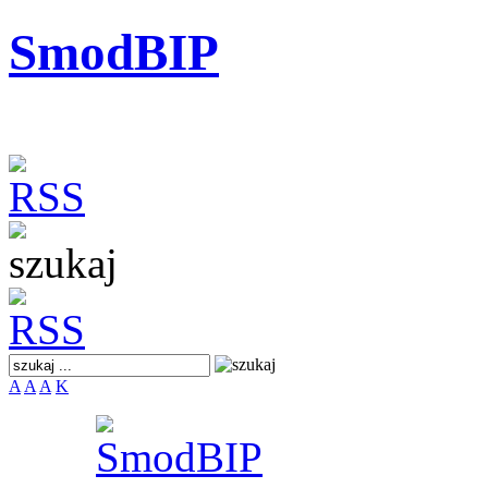
SmodBIP
A
A
A
K