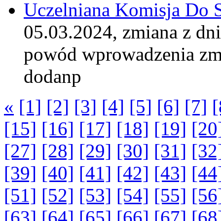
Uczelniana Komisja Do 
05.03.2024, zmiana z dn
powód wprowadzenia zm
dodanp
«
[1]
[2]
[3]
[4]
[5]
[6]
[7]
[
[15]
[16]
[17]
[18]
[19]
[20
[27]
[28]
[29]
[30]
[31]
[32
[39]
[40]
[41]
[42]
[43]
[44
[51]
[52]
[53]
[54]
[55]
[56
[63]
[64]
[65]
[66]
[67]
[68