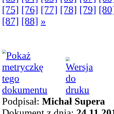
[75]
[76]
[77]
[78]
[79]
[80
[87]
[88]
»
Podpisał:
Michał Supera
Dokument z dnia:
24.11.20