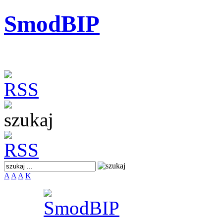
SmodBIP
A
A
A
K