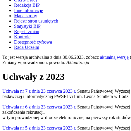
Redakcja BIP
Inne informacje
Mapa strony
Rejestr stron usuniętych
Statystyki BIP
Rejestr zmian
Kontrole
Dostępność cyfrowa
Rada Uczelni
To jest wersja archiwalna z dnia 30.06.2023, zobacz
aktualną wersję
t
Zmiany wprowadzono z powodu:
Aktualizacja
Uchwały z 2023
Uchwała nr 7 z dnia 23 czerwca 2023 r.
Senatu Państwowej Wyższej Sz
badawczej i informatycznej PWSFTviT im. Leona Schillera w Łodzi 
Uchwała nr 6 z dnia 23 czerwca 2023 r.
Senatu Państwowej Wyższej Sz
zakończenia rekrutacji,
w tym prowadzonej w drodze elektronicznej na pierwszy rok studiów
Uchwała nr 5 z dnia 23 czerwca 2023 r.
Senatu Państwowej Wyższej S