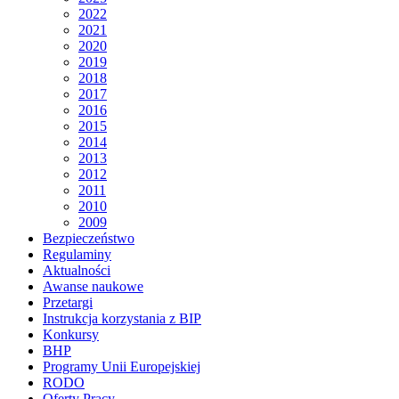
2022
2021
2020
2019
2018
2017
2016
2015
2014
2013
2012
2011
2010
2009
Bezpieczeństwo
Regulaminy
Aktualności
Awanse naukowe
Przetargi
Instrukcja korzystania z BIP
Konkursy
BHP
Programy Unii Europejskiej
RODO
Oferty Pracy