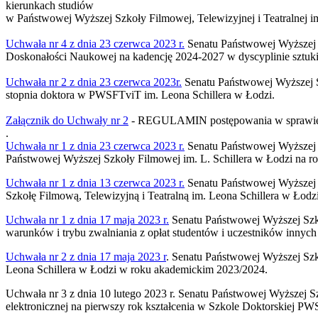
kierunkach studiów
w Państwowej Wyższej Szkoły Filmowej, Telewizyjnej i Teatralnej im
Uchwała nr 4 z dnia 23 czerwca 2023 r.
Senatu Państwowej Wyższej S
Doskonałości Naukowej na kadencję 2024-2027 w dyscyplinie sztuki f
Uchwała nr 2 z dnia 23 czerwca 2023r.
Senatu Państwowej Wyższej Sz
stopnia doktora w PWSFTviT im. Leona Schillera w Łodzi.
Załącznik do Uchwały nr 2
- REGULAMIN postępowania w sprawie n
.
Uchwała nr 1 z dnia 23 czerwca 2023 r.
Senatu Państwowej Wyższej S
Państwowej Wyższej Szkoły Filmowej im. L. Schillera w Łodzi na r
Uchwała nr 1 z dnia 13 czerwca 2023 r.
Senatu Państwowej Wyższej S
Szkołę Filmową, Telewizyjną i Teatralną im. Leona Schillera w Łodz
Uchwała nr 1 z dnia 17 maja 2023 r.
Senatu Państwowej Wyższej Szkoł
warunków i trybu zwalniania z opłat studentów i uczestników innych 
Uchwała nr 2 z dnia 17 maja 2023 r
. Senatu Państwowej Wyższej Szko
Leona Schillera w Łodzi w roku akademickim 2023/2024.
Uchwała nr 3 z dnia 10 lutego 2023 r. Senatu Państwowej Wyższej Sz
elektronicznej na pierwszy rok kształcenia w Szkole Doktorskiej P