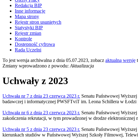
Redakcja BIP
Inne informacje
Mapa strony
Rejestr stron usuniętych
Statystyki BIP
Rejestr zmian
Kontrole
Dostępność cyfrowa
Rada Uczelni
To jest wersja archiwalna z dnia 05.07.2023, zobacz
aktualną wersję
t
Zmiany wprowadzono z powodu:
Aktualizacja
Uchwały z 2023
Uchwała nr 7 z dnia 23 czerwca 2023 r.
Senatu Państwowej Wyższej Sz
badawczej i informatycznej PWSFTviT im. Leona Schillera w Łodzi 
Uchwała nr 6 z dnia 23 czerwca 2023 r.
Senatu Państwowej Wyższej Sz
zakończenia rekrutacji, w tym prowadzonej w drodze elektronicznej 
Uchwała nr 5 z dnia 23 czerwca 2023 r.
Senatu Państwowej Wyższej S
kierunkach studiów w Państwowej Wyższej Szkoły Filmowej, Telewizy