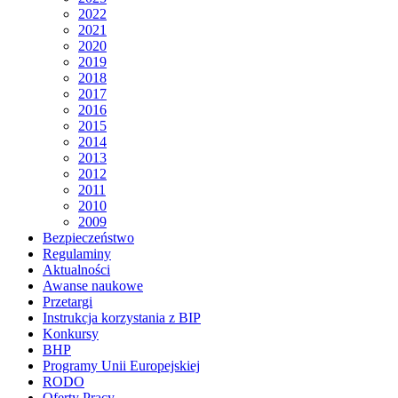
2022
2021
2020
2019
2018
2017
2016
2015
2014
2013
2012
2011
2010
2009
Bezpieczeństwo
Regulaminy
Aktualności
Awanse naukowe
Przetargi
Instrukcja korzystania z BIP
Konkursy
BHP
Programy Unii Europejskiej
RODO
Oferty Pracy