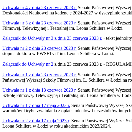
Uchwała nr 4 z dnia 23 czerwca 2023 r.
Senatu Państwowej Wyższej S
Doskonałości Naukowej na kadencję 2024-2027 w dyscyplinie sztuki f
Uchwała nr 3 z dnia 23 czerwca 2023 r.
Senatu Państwowej Wyższej S
Filmowej, Telewizyjnej i Teatralnej im. Leona Schillera w Łodzi.
Załącznik do Uchwały nr 3 z dnia 23 czerwca 2023 r.
- tekst jednoli
Uchwała nr 2 z dnia 23 czerwca 2023 r.
Senatu Państwowej Wyższej S
stopnia doktora w PWSFTviT im. Leona Schillera w Łodzi.
Załącznik do Uchwały nr 2
z dnia 23 czerwca 2023 r. - REGULAMIN
Uchwała nr 1 z dnia 23 czerwca 2023 r.
Senatu Państwowej Wyższej S
Państwowej Wyższej Szkoły Filmowej im. L. Schillera w Łodzi na r
Uchwała nr 1 z dnia 13 czerwca 2023 r.
Senatu Państwowej Wyższej S
Szkołę Filmową, Telewizyjną i Teatralną im. Leona Schillera w Łodz
Uchwała nr 1 z dnia 17 maja 2023 r.
Senatu Państwowej Wyższej Szkoł
warunków i trybu zwalniania z opłat studentów i uczestników innych 
Uchwała nr 2 z dnia 17 maja 2023 r
. Senatu Państwowej Wyższej Szko
Leona Schillera w Łodzi w roku akademickim 2023/2024.