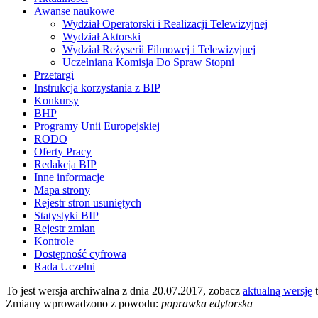
Awanse naukowe
Wydział Operatorski i Realizacji Telewizyjnej
Wydział Aktorski
Wydział Reżyserii Filmowej i Telewizyjnej
Uczelniana Komisja Do Spraw Stopni
Przetargi
Instrukcja korzystania z BIP
Konkursy
BHP
Programy Unii Europejskiej
RODO
Oferty Pracy
Redakcja BIP
Inne informacje
Mapa strony
Rejestr stron usuniętych
Statystyki BIP
Rejestr zmian
Kontrole
Dostępność cyfrowa
Rada Uczelni
To jest wersja archiwalna z dnia 20.07.2017, zobacz
aktualną wersję
t
Zmiany wprowadzono z powodu:
poprawka edytorska