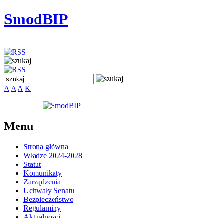
SmodBIP
A
A
A
K
Menu
Strona główna
Władze 2024-2028
Statut
Komunikaty
Zarządzenia
Uchwały Senatu
Bezpieczeństwo
Regulaminy
Aktualności