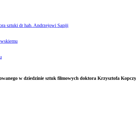
ra sztuki dr hab. Andrzejowi Sapiji
rowskiemu
u
owanego w dziedzinie sztuk filmowych doktora Krzysztofa Kopczy