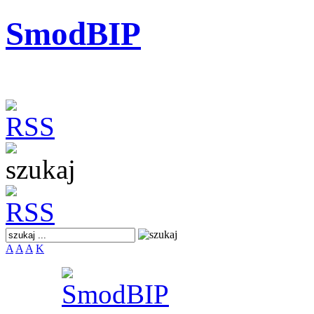
SmodBIP
A
A
A
K