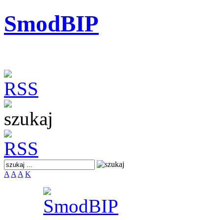
SmodBIP
A
A
A
K