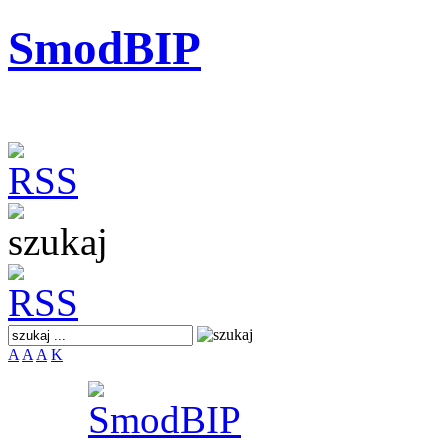
SmodBIP
A
A
A
K