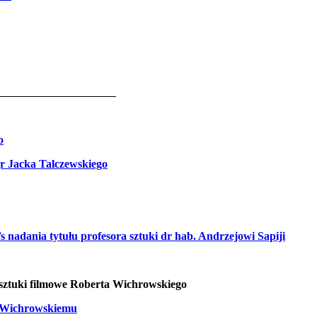
17
o
r Jacka Talczewskiego
adania tytułu profesora sztuki dr hab. Andrzejowi Sapiji
 sztuki filmowe Roberta Wichrowskiego
i Wichrowskiemu