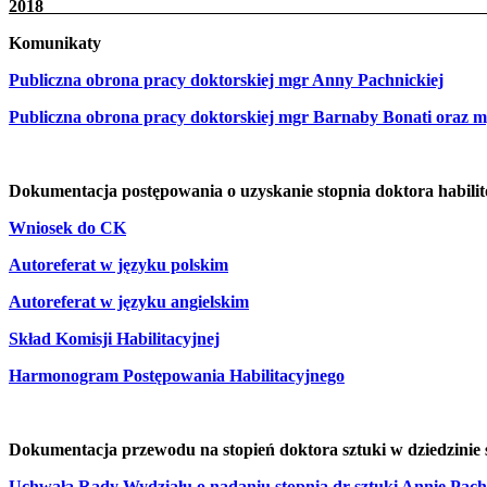
20
Komunikaty
Publiczna obrona pracy doktorskiej mgr Anny Pachnickiej
Publiczna obrona pracy doktorskiej mgr Barnaby Bonati oraz 
Dokumentacja postępowania o uzyskanie stopnia doktora habilit
Wniosek do CK
Autoreferat w języku polskim
Autoreferat w języku angielskim
Skład Komisji Habilitacyjnej
Harmonogram Postępowania Habilitacyjnego
Dokumentacja przewodu na stopień doktora sztuki w dziedzinie 
Uchwała Rady Wydziału o nadaniu stopnia dr sztuki Annie Pach