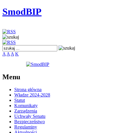
SmodBIP
A
A
A
K
Menu
Strona główna
Władze 2024-2028
Statut
Komunikaty
Zarządzenia
Uchwały Senatu
Bezpieczeństwo
Regulaminy
Aktualności