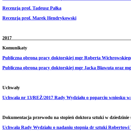
Recenzja prof. Tadeusz Pałka
Recenzja prof. Marek Hendrykowski
20
Komunikaty
Publiczna obrona pracy doktorskiej mgr Roberta Wichrowskieg
Publiczna obrona pracy doktorskiej mgr Jacka Bławuta oraz mg
Uchwały
Uchwała nr 13/REŻ/2017 Rady Wydziału o poparciu wniosku w/s n
Dokumentacja przewodu na stopień doktora sztuki w dziedzinie
Uchwała Rady Wydziału o nadaniu stopnia dr sztuki Robertow