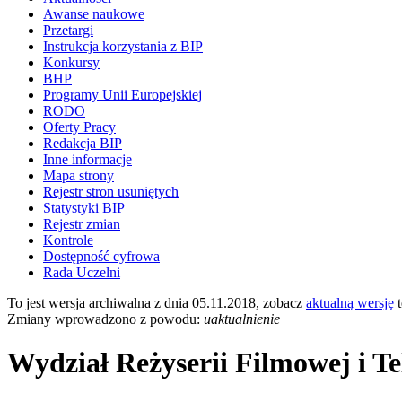
Awanse naukowe
Przetargi
Instrukcja korzystania z BIP
Konkursy
BHP
Programy Unii Europejskiej
RODO
Oferty Pracy
Redakcja BIP
Inne informacje
Mapa strony
Rejestr stron usuniętych
Statystyki BIP
Rejestr zmian
Kontrole
Dostępność cyfrowa
Rada Uczelni
To jest wersja archiwalna z dnia 05.11.2018, zobacz
aktualną wersję
t
Zmiany wprowadzono z powodu:
uaktualnienie
Wydział Reżyserii Filmowej i Te