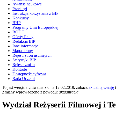
Awanse naukowe
Przetargi
Instrukcja korzystania z BIP
Konkursy
BHP
Programy Unii Europejskiej
RODO
Oferty Pracy
Redakcja BIP
Inne informacje
Mapa strony
Rejestr stron usuniętych
Statystyki BIP
Rejestr zmian
Kontrole
Dostępność cyfrowa
Rada Uczelni
To jest wersja archiwalna z dnia 12.02.2019, zobacz
aktualną wersję
t
Zmiany wprowadzono z powodu:
aktualizacja
Wydział Reżyserii Filmowej i Te