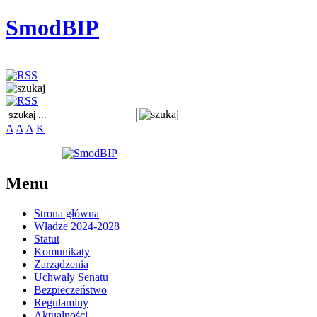
SmodBIP
A
A
A
K
Menu
Strona główna
Władze 2024-2028
Statut
Komunikaty
Zarządzenia
Uchwały Senatu
Bezpieczeństwo
Regulaminy
Aktualności