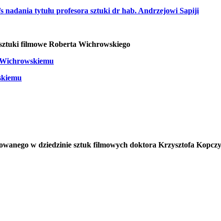
adania tytułu profesora sztuki dr hab. Andrzejowi Sapiji
 sztuki filmowe Roberta Wichrowskiego
i Wichrowskiemu
skiemu
owanego w dziedzinie sztuk filmowych doktora Krzysztofa Kopczy