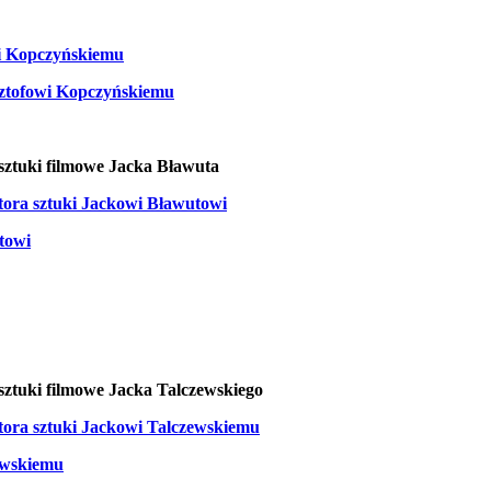
wi Kopczyńskiemu
sztofowi Kopczyńskiemu
sztuki filmowe Jacka Bławuta
ora sztuki Jackowi Bławutowi
towi
sztuki filmowe Jacka Talczewskiego
ora sztuki Jackowi Talczewskiemu
ewskiemu