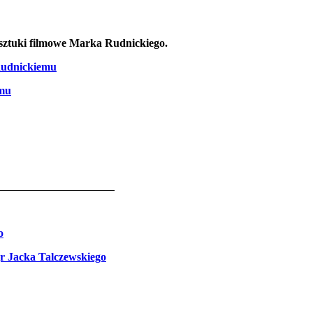
 sztuki filmowe Marka Rudnickiego.
Rudnickiemu
emu
17
o
r Jacka Talczewskiego