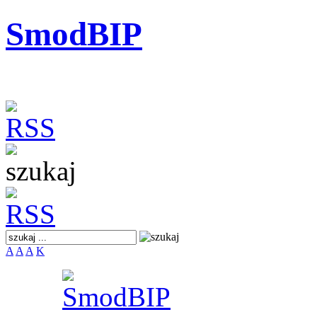
SmodBIP
A
A
A
K