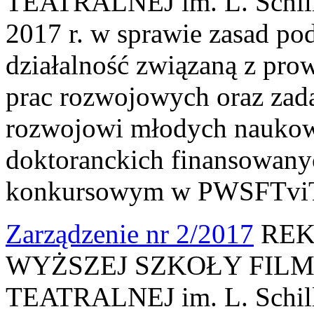
TEATRALNEJ im. L. Schille
2017 r. w sprawie zasad po
działalność związaną z pr
prac rozwojowych oraz zada
rozwojowi młodych naukow
doktoranckich finansowan
konkursowym w PWSFTviT
Zarządzenie nr 2/2017
REK
WYŻSZEJ SZKOŁY FILM
TEATRALNEJ im. L. Schille