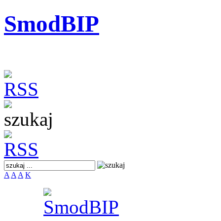
SmodBIP
A
A
A
K