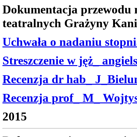
Dokumentacja przewodu n
teatralnych Grażyny Kan
Uchwała o nadaniu stopni
Streszczenie w jęż_ angiel
Recenzja dr hab_ J_Bielu
Recenzja prof_ M_ Wojty
2015