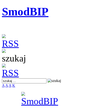
SmodBIP
A
A
A
K