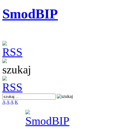
SmodBIP
A
A
A
K