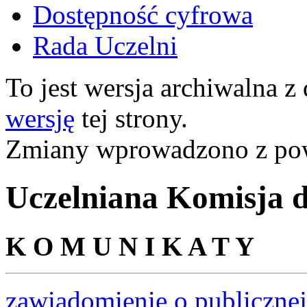
Dostępność cyfrowa
Rada Uczelni
To jest wersja archiwalna z
wersję
tej strony.
Zmiany wprowadzono z p
Uczelniana Komisja d
K O M U N I K A T Y
zawiadomienie o publiczne