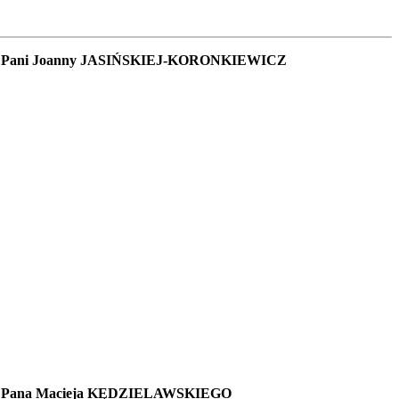
eatralne Pani Joanny JASIŃSKIEJ-KORONKIEWICZ
atralne Pana Macieja KĘDZIELAWSKIEGO