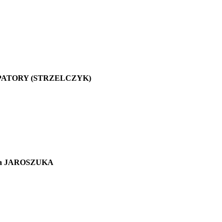
artyny PATORY (STRZELCZYK)
gorza JAROSZUKA