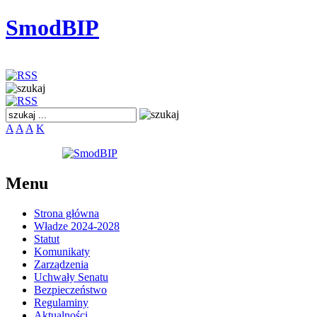
SmodBIP
A
A
A
K
Menu
Strona główna
Władze 2024-2028
Statut
Komunikaty
Zarządzenia
Uchwały Senatu
Bezpieczeństwo
Regulaminy
Aktualności