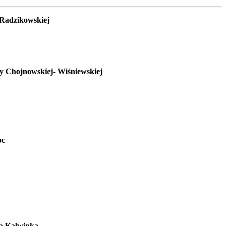
i Radzikowskiej
aty Chojnowskiej- Wiśniewskiej
oc
ra Kalwinka