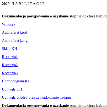
2020
H A B I L I T A C J E
Dokumentacja postępowania o uzyskanie stopnia doktora habil
Wniosek
Autoreferat j.pol
Autoreferat j.ang
Skład KH
Recenzja1
Recenzja2
Recenzja3
Harmonogram KH
Uchwała KH
Uchwała UKdsS oraz zawiadomienie nadania
Dokumentacja postępowania o uzyskanie stopnia doktora habili