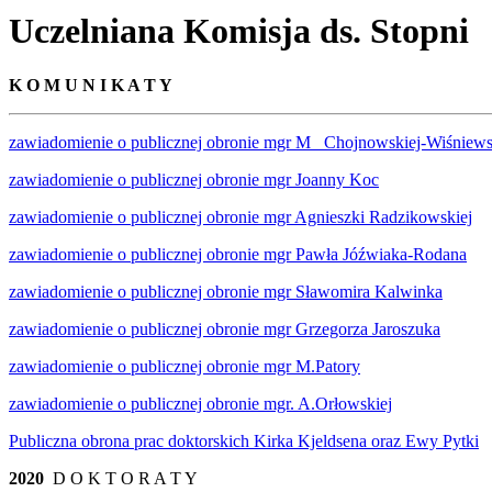
Uczelniana Komisja ds. Stopni
K O M U N I K A T Y
zawiadomienie o publicznej obronie mgr M_ Chojnowskiej-Wiśniews
zawiadomienie o publicznej obronie mgr Joanny Koc
zawiadomienie o publicznej obronie mgr Agnieszki Radzikowskiej
zawiadomienie o publicznej obronie mgr Pawła Jóźwiaka-Rodana
zawiadomienie o publicznej obronie mgr Sławomira Kalwinka
zawiadomienie o publicznej obronie mgr Grzegorza Jaroszuka
zawiadomienie o publicznej obronie mgr M.Patory
zawiadomienie o publicznej obronie mgr. A.Orłowskiej
Publiczna obrona prac doktorskich Kirka Kjeldsena oraz Ewy Pytki
2020
D O K T O R A T Y