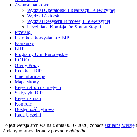
Awanse naukowe
Wydział Operatorski i Realizacji Telewizyjnej
Wydział Aktorski
Wydział Reżyserii Filmowej i Telewizyjnej
Uczelniana Komisja Do Spraw Stopni
Przetargi
Instrukcja korzystania z BIP
Konkursy
BHP
Programy Unii Europejskiej
RODO
Oferty Pracy
Redakcja BIP
Inne informacje
Mapa strony
Rejestr stron usuniętych
Statystyki BIP
Rejestr zmian
Kontrole
Dostępność cyfrowa
Rada Uczelni
To jest wersja archiwalna z dnia 06.07.2020, zobacz
aktualną wersję
t
Zmiany wprowadzono z powodu:
gbtgbtbt