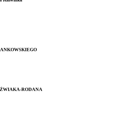
chała JANKOWSKIEGO
awła JÓŹWIAKA-RODANA