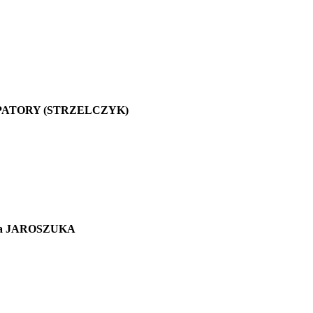
artyny PATORY (STRZELCZYK)
gorza JAROSZUKA