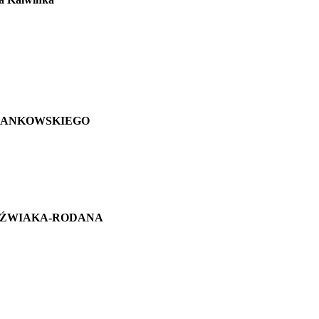
chała JANKOWSKIEGO
awła JÓŹWIAKA-RODANA