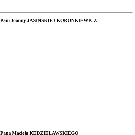
eatralne Pani Joanny JASIŃSKIEJ-KORONKIEWICZ
atralne Pana Macieja KĘDZIELAWSKIEGO