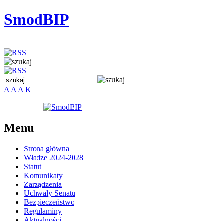
SmodBIP
A
A
A
K
Menu
Strona główna
Władze 2024-2028
Statut
Komunikaty
Zarządzenia
Uchwały Senatu
Bezpieczeństwo
Regulaminy
Aktualności