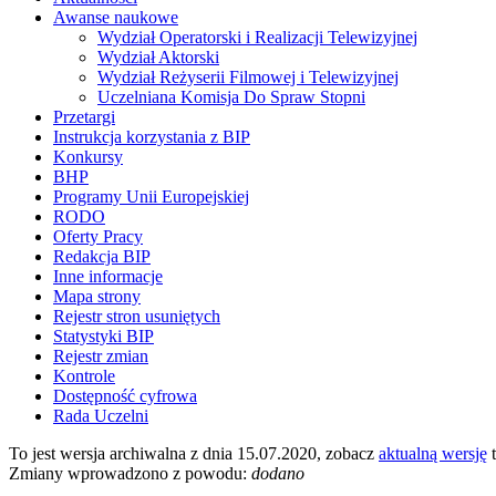
Awanse naukowe
Wydział Operatorski i Realizacji Telewizyjnej
Wydział Aktorski
Wydział Reżyserii Filmowej i Telewizyjnej
Uczelniana Komisja Do Spraw Stopni
Przetargi
Instrukcja korzystania z BIP
Konkursy
BHP
Programy Unii Europejskiej
RODO
Oferty Pracy
Redakcja BIP
Inne informacje
Mapa strony
Rejestr stron usuniętych
Statystyki BIP
Rejestr zmian
Kontrole
Dostępność cyfrowa
Rada Uczelni
To jest wersja archiwalna z dnia 15.07.2020, zobacz
aktualną wersję
t
Zmiany wprowadzono z powodu:
dodano