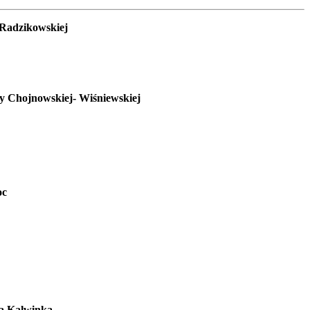
i Radzikowskiej
aty Chojnowskiej- Wiśniewskiej
oc
ra Kalwinka