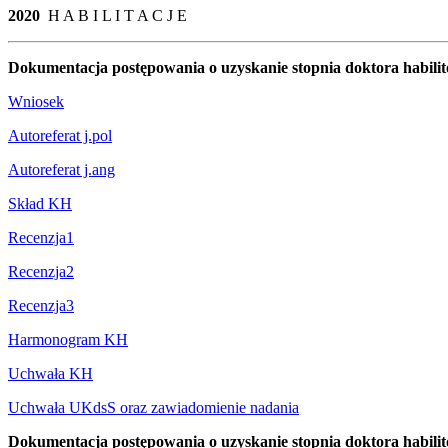
2020
H A B I L I T A C J E
Dokumentacja postępowania o uzyskanie stopnia doktora habil
Wniosek
Autoreferat j.pol
Autoreferat j.ang
Skład KH
Recenzja1
Recenzja2
Recenzja3
Harmonogram KH
Uchwała KH
Uchwała UKdsS oraz zawiadomienie nadania
Dokumentacja postępowania o uzyskanie stopnia doktora habili