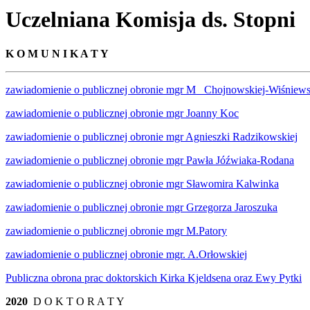
Uczelniana Komisja ds. Stopni
K O M U N I K A T Y
zawiadomienie o publicznej obronie mgr M_ Chojnowskiej-Wiśniews
zawiadomienie o publicznej obronie mgr Joanny Koc
zawiadomienie o publicznej obronie mgr Agnieszki Radzikowskiej
zawiadomienie o publicznej obronie mgr Pawła Jóźwiaka-Rodana
zawiadomienie o publicznej obronie mgr Sławomira Kalwinka
zawiadomienie o publicznej obronie mgr Grzegorza Jaroszuka
zawiadomienie o publicznej obronie mgr M.Patory
zawiadomienie o publicznej obronie mgr. A.Orłowskiej
Publiczna obrona prac doktorskich Kirka Kjeldsena oraz Ewy Pytki
2020
D O K T O R A T Y